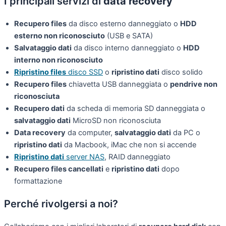
I principali servizi di
data recovery
Recupero files
da disco esterno danneggiato o
HDD
esterno non riconosciuto
(USB e SATA)
Salvataggio dati
da disco interno danneggiato o
HDD
interno non riconosciuto
Ripristino files
disco SSD
o
ripristino dati
disco solido
Recupero files
chiavetta USB danneggiata o
pendrive non
riconosciuta
Recupero dati
da scheda di memoria SD danneggiata o
salvataggio dati
MicroSD non riconosciuta
Data recovery
da computer,
salvataggio dati
da PC o
ripristino dati
da Macbook, iMac che non si accende
Ripristino dati
server NAS
, RAID danneggiato
Recupero files cancellati
e
ripristino dati
dopo
formattazione
Perché rivolgersi a noi?