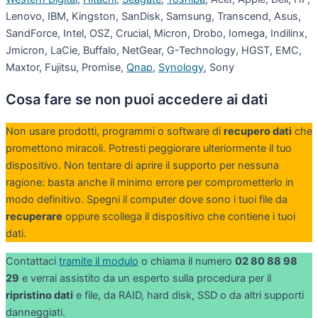
Lenovo, IBM, Kingston, SanDisk, Samsung, Transcend, Asus,
SandForce, Intel, OSZ, Crucial, Micron, Drobo, Iomega, Indilinx,
Jmicron, LaCie, Buffalo, NetGear, G-Technology, HGST, EMC,
Maxtor, Fujitsu, Promise,
Qnap
,
Synology
, Sony
Cosa fare se non puoi accedere ai dati
Non usare prodotti, programmi o software di
recupero dati
che
promettono miracoli. Potresti peggiorare ulteriormente il tuo
dispositivo. Non tentare di aprire il supporto per nessuna
ragione: basta anche il minimo errore per comprometterlo in
modo definitivo. Spegni il computer dove sono i tuoi file da
recuperare
oppure scollega il dispositivo che contiene i tuoi
dati.
Contattaci
tramite il modulo
o chiama il numero
02 80 88 98
29
e verrai assistito da un esperto sulla procedura per il
ripristino dati
e file, da RAID, hard disk, SSD o da altri supporti
danneggiati.