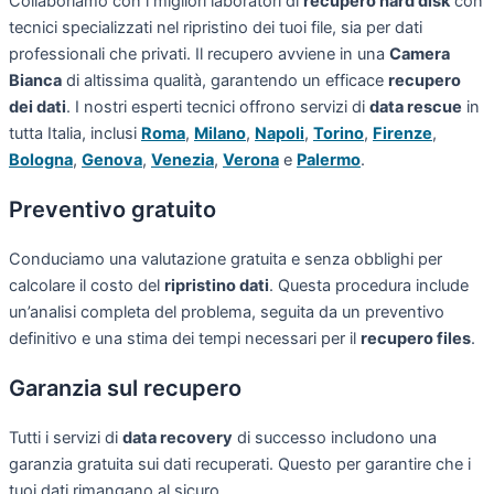
Collaboriamo con i migliori laboratori di
recupero hard disk
con
tecnici specializzati nel ripristino dei tuoi file, sia per dati
professionali che privati. Il recupero avviene in una
Camera
Bianca
di altissima qualità, garantendo un efficace
recupero
dei dati
. I nostri esperti tecnici offrono servizi di
data rescue
in
tutta Italia, inclusi
Roma
,
Milano
,
Napoli
,
Torino
,
Firenze
,
Bologna
,
Genova
,
Venezia
,
Verona
e
Palermo
.
Preventivo gratuito
Conduciamo una valutazione gratuita e senza obblighi per
calcolare il costo del
ripristino dati
. Questa procedura include
un’analisi completa del problema, seguita da un preventivo
definitivo e una stima dei tempi necessari per il
recupero files
.
Garanzia sul recupero
Tutti i servizi di
data recovery
di successo includono una
garanzia gratuita sui dati recuperati. Questo per garantire che i
tuoi dati rimangano al sicuro.