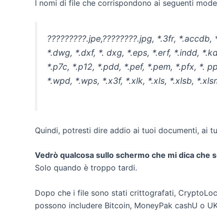
I nomi di file che corrispondono ai seguenti mode
?????????.jpe,????????.jpg, *.3fr, *.accdb, *.
*.dwg, *.dxf, *. dxg, *.eps, *.erf, *.indd, *.
*.p7c, *.p12, *.pdd, *.pef, *.pem, *.pfx, *. ppt
*.wpd, *.wps, *.x3f, *.xlk, *.xls, *.xlsb, *.xl
Quindi, potresti dire addio ai tuoi documenti, ai tu
Vedrò qualcosa sullo schermo che mi dica che s
Solo quando è troppo tardi.
Dopo che i file sono stati crittografati, CryptoLo
possono includere Bitcoin, MoneyPak cashU o UKas