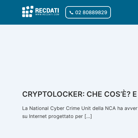
Vai
al
📞 02 80889829
contenuto
CRYPTOLOCKER: CHE COS’È? 
La National Cyber ​​Crime Unit della NCA ha avvert
su Internet progettato per […]