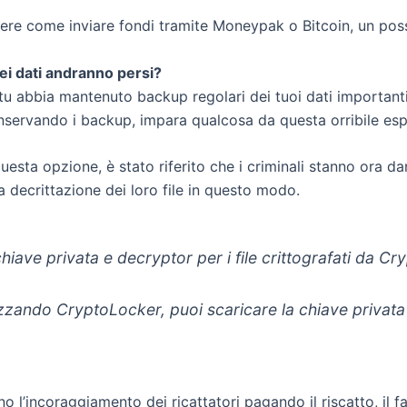
e come inviare fondi tramite Moneypak o Bitcoin, un possib
miei dati andranno persi?
u abbia mantenuto backup regolari dei tuoi dati importanti
conservando i backup, impara qualcosa da questa orribile es
uesta opzione, è stato riferito che i criminali stanno ora dan
a decrittazione dei loro file in questo modo.
hiave privata e decryptor per i file crittografati da C
tilizzando CryptoLocker, puoi scaricare la chiave priv
l’incoraggiamento dei ricattatori pagando il riscatto, il fa