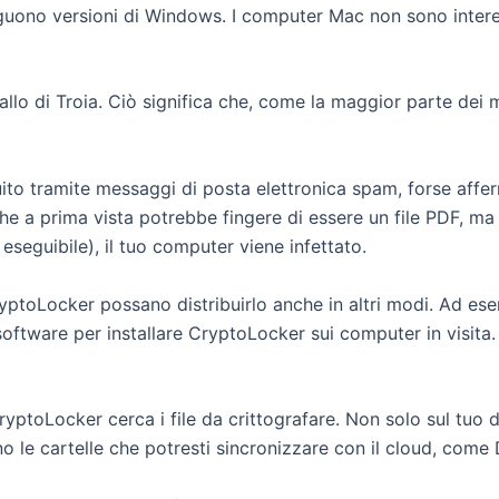
uono versioni di Windows. I computer Mac non sono intere
lo di Troia. Ciò significa che, come la maggior parte dei m
ito tramite messaggi di posta elettronica spam, forse affe
che a prima vista potrebbe fingere di essere un file PDF, ma i
seguibile), il tuo computer viene infettato.
CryptoLocker possano distribuirlo anche in altri modi. Ad e
 software per installare CryptoLocker sui computer in visita.
ryptoLocker cerca i file da crittografare. Non solo sul tuo 
o le cartelle che potresti sincronizzare con il cloud, come