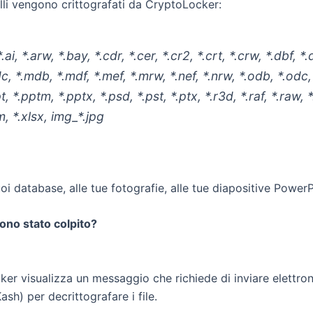
lli vengono crittografati da CryptoLocker:
ai, *.arw, *.bay, *.cdr, *.cer, *.cr2, *.crt, *.crw, *.dbf, 
kdc, *.mdb, *.mdf, *.mef, *.mrw, *.nef, *.nrw, *.odb, *.odc,
, *.pptm, *.pptx, *.psd, *.pst, *.ptx, *.r3d, *.raf, *.raw, *.
sm, *.xlsx, img_*.jpg
oi database, alle tue fotografie, alle tue diapositive PowerP
ono stato colpito?
cker visualizza un messaggio che richiede di inviare elettro
h) per decrittografare i file.