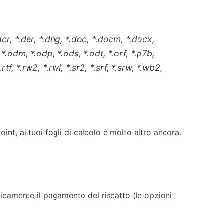
*.dcr, *.der, *.dng, *.doc, *.docm, *.docx,
 *.odm, *.odp, *.ods, *.odt, *.orf, *.p7b,
rtf, *.rw2, *.rwl, *.sr2, *.srf, *.srw, *.wb2,
oint, ai tuoi fogli di calcolo e molto altro ancora.
nicamente il pagamento del riscatto (le opzioni