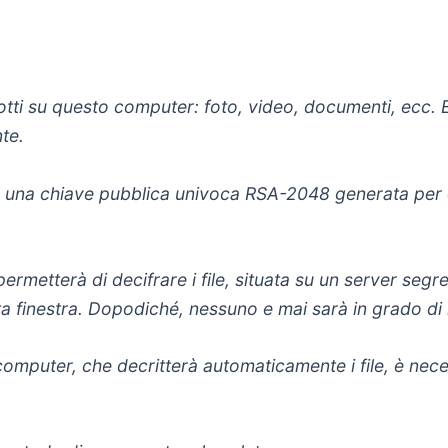
odotti su questo computer: foto, video, documenti, ecc.
nte.
do una chiave pubblica univoca RSA-2048 generata per q
ermetterà di decifrare i file, situata su un server segre
 finestra. Dopodiché, nessuno e mai sarà in grado di ri
 computer, che decritterà automaticamente i file, è n