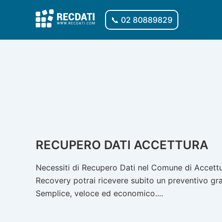
Vai
al
📞 02 80889829
contenuto
RECUPERO DATI ACCETTURA
Necessiti di Recupero Dati nel Comune di Accettur
Recovery potrai ricevere subito un preventivo gratu
Semplice, veloce ed economico....