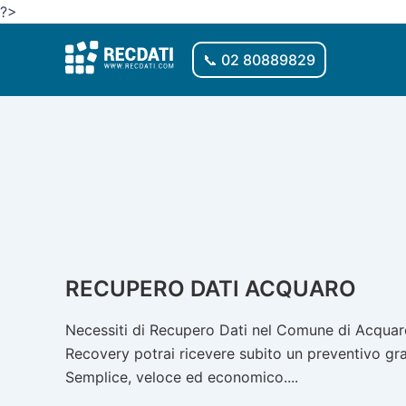
Vai
?>
al
contenuto
📞 02 80889829
RECUPERO DATI ACQUARO
Necessiti di Recupero Dati nel Comune di Acquaro
Recovery potrai ricevere subito un preventivo gratu
Semplice, veloce ed economico....