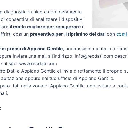
zio diagnostico unico e completamente
 ci consentirà di analizzare i dispositivi
inare
il modo migliore per recuperare i
offrirti così un
preventivo per il ripristino dei dati
con
costi
i nei pressi di Appiano Gentile
, noi possiamo aiutarti a ripris
ppure inviare una mail all’indirizzo: info@recdati.com descriv
i sul sito: www.recdati.com.
o Dati a Appiano Gentile ci invia direttamente il proprio 
 abitazione oppure nel tuo ufficio di Appiano Gentile.
cupero dati nella zona di Appiano Gentile, non esitare a cont
ali.
: