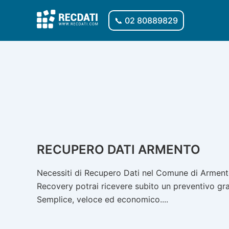
Vai
al
📞 02 80889829
contenuto
RECUPERO DATI ARMENTO
Necessiti di Recupero Dati nel Comune di Armento
Recovery potrai ricevere subito un preventivo gratu
Semplice, veloce ed economico....