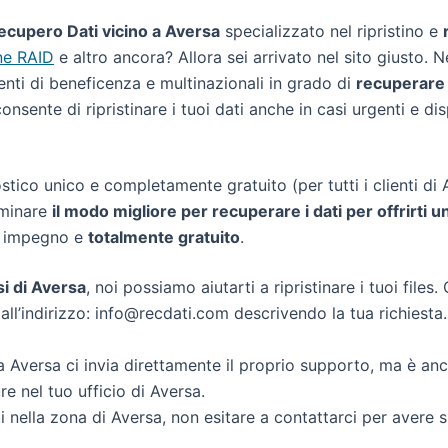
ecupero Dati vicino a Aversa
specializzato nel ripristino e
ne RAID
e altro ancora? Allora sei arrivato nel sito giusto. 
 enti di beneficenza e multinazionali in grado di
recuperare i
consente di ripristinare i tuoi dati anche in casi urgenti e di
tico unico e completamente gratuito (per tutti i clienti di A
rminare
il modo migliore per recuperare i dati per offrirti u
a impegno e
totalmente gratuito
.
si di Aversa
, noi possiamo aiutarti a ripristinare i tuoi files
all’indirizzo: info@recdati.com descrivendo la tua richiesta. 
 Aversa ci invia direttamente il proprio supporto, ma è an
e nel tuo ufficio di Aversa.
ti nella zona di Aversa, non esitare a contattarci per avere 