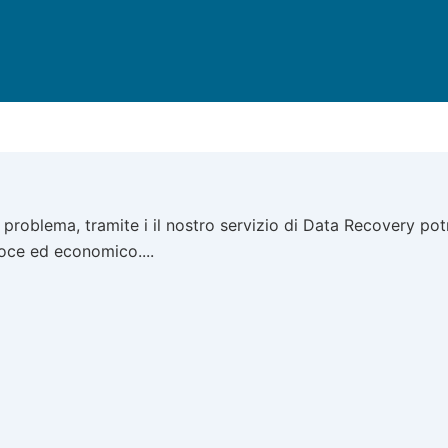
roblema, tramite i il nostro servizio di Data Recovery potr
loce ed economico....