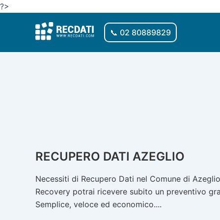
Vai
?>
al
contenuto
📞 02 80889829
RECUPERO DATI AZEGLIO
Necessiti di Recupero Dati nel Comune di Azeglio?
Recovery potrai ricevere subito un preventivo gratu
Semplice, veloce ed economico....