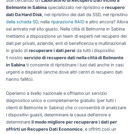
Stai cercando un
Laboratorio di Recupero Dati vicino a
Belmonte in Sabina
specializzato nel ripristino e
recupero
dati Da Hard Disk
, nel ripristino dei dati da SSD, nel ripristino
della scheda SD
, nella
riparazione RAID
e altro ancora? Allora
sei arrivato nel sito giusto. Nella città di Belmonte in Sabina
mettiamo a disposizione un team di esperti nel recupero dei
dati per privati, aziende, enti di beneficenza e multinazionali
in grado di
recuperare i dati persi
da tutti i dispositivi.
Il nostro
servizio di recupero dati nella città di Belmonte
in Sabina
ti consente di ripristinare i tuoi dati anche in casi
urgenti e disperati (anche dove altri centri di recupero dati
hanno fallito).
Operiamo a livello nazionale e offriamo un servizio
diagnostico unico e completamente gratuito (per tutti i
clienti di Belmonte in Sabina) che ci consentirà di analizzare
i dispositivi guasti, determinare la causa dell'errore e
determinare
il modo migliore per recuperare i dati per
offrirti un
Recupero Dati Economico
, e offrirti così un