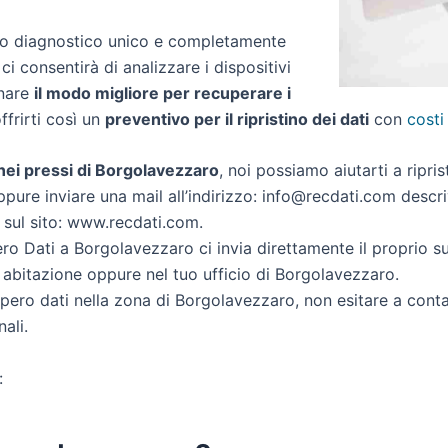
zio diagnostico unico e completamente
 ci consentirà di analizzare i dispositivi
inare
il modo migliore per recuperare i
offrirti così un
preventivo per il ripristino dei dati
con
costi
i nei pressi di Borgolavezzaro
, noi possiamo aiutarti a ripris
ppure inviare una mail all’indirizzo: info@recdati.com descriv
i sul sito: www.recdati.com.
o Dati a Borgolavezzaro ci invia direttamente il proprio 
 abitazione oppure nel tuo ufficio di Borgolavezzaro.
ecupero dati nella zona di Borgolavezzaro, non esitare a cont
ali.
: