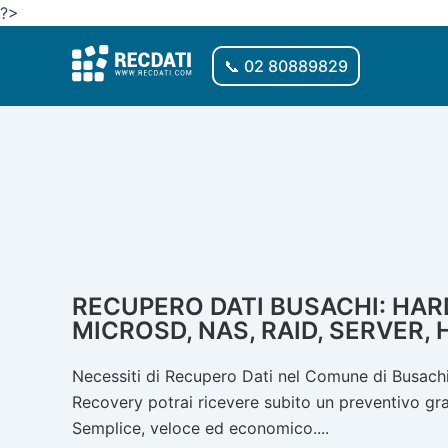
Vai
?>
al
contenuto
📞 02 80889829
RECUPERO DATI BUSACHI: HARD
MICROSD, NAS, RAID, SERVER, 
Necessiti di Recupero Dati nel Comune di Busachi?
Recovery potrai ricevere subito un preventivo gratu
Semplice, veloce ed economico....