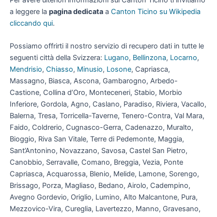
Per avere ulteriori informazioni sul Canton Ticino ti invitiamo
a leggere la
pagina dedicata
a
Canton Ticino su Wikipedia
cliccando qui
.
Possiamo offrirti il nostro servizio di recupero dati in tutte le
seguenti città della Svizzera:
Lugano
,
Bellinzona
,
Locarno
,
Mendrisio
,
Chiasso
,
Minusio
,
Losone
, Capriasca,
Massagno, Biasca, Ascona, Gambarogno, Arbedo-
Castione, Collina d’Oro, Monteceneri, Stabio, Morbio
Inferiore, Gordola, Agno, Caslano, Paradiso, Riviera, Vacallo,
Balerna, Tresa, Torricella-Taverne, Tenero-Contra, Val Mara,
Faido, Coldrerio, Cugnasco-Gerra, Cadenazzo, Muralto,
Bioggio, Riva San Vitale, Terre di Pedemonte, Maggia,
Sant’Antonino, Novazzano, Savosa, Castel San Pietro,
Canobbio, Serravalle, Comano, Breggia, Vezia, Ponte
Capriasca, Acquarossa, Blenio, Melide, Lamone, Sorengo,
Brissago, Porza, Magliaso, Bedano, Airolo, Cadempino,
Avegno Gordevio, Origlio, Lumino, Alto Malcantone, Pura,
Mezzovico-Vira, Cureglia, Lavertezzo, Manno, Gravesano,