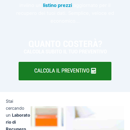
inviino un
listino prezzi
aggiornato per il
recupero dei tuoi dati. Semplice, veloce ed
economico...
Stai
cercando
un
Laborato
rio di
Recupero