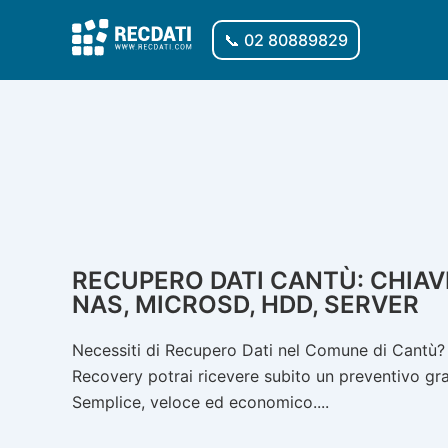
Vai
al
📞 02 80889829
contenuto
RECUPERO DATI CANTÙ: CHIAVE
NAS, MICROSD, HDD, SERVER
Necessiti di Recupero Dati nel Comune di Cantù? N
Recovery potrai ricevere subito un preventivo gratu
Semplice, veloce ed economico....