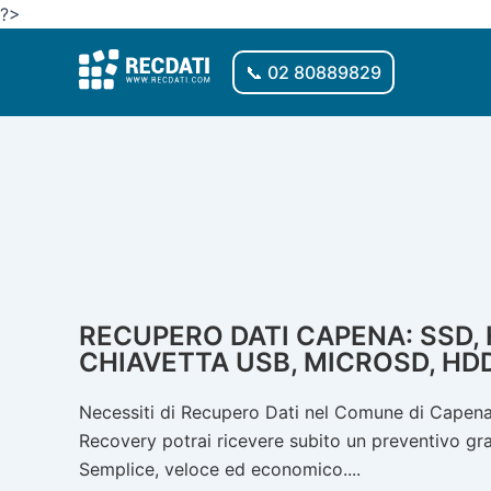
Vai
?>
al
contenuto
📞 02 80889829
RECUPERO DATI CAPENA: SSD, H
CHIAVETTA USB, MICROSD, HDD
Necessiti di Recupero Dati nel Comune di Capena?
Recovery potrai ricevere subito un preventivo gratu
Semplice, veloce ed economico....