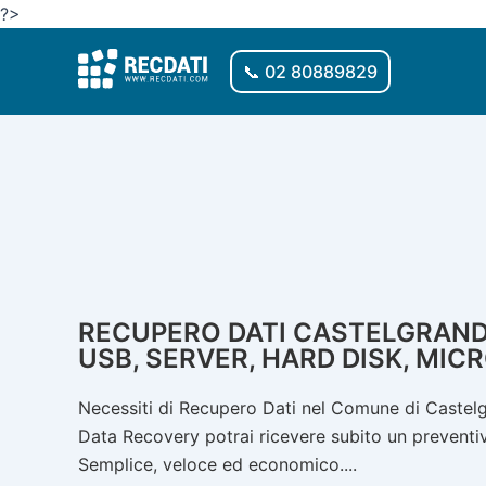
Vai
?>
al
contenuto
📞 02 80889829
RECUPERO DATI CASTELGRANDE:
USB, SERVER, HARD DISK, MIC
Necessiti di Recupero Dati nel Comune di Castelgr
Data Recovery potrai ricevere subito un preventivo
Semplice, veloce ed economico....