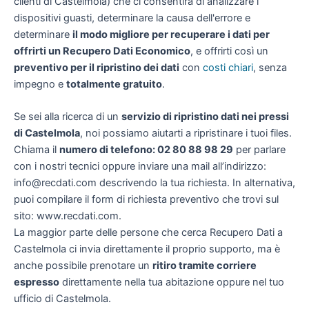
clienti di Castelmola) che ci consentirà di analizzare i
dispositivi guasti, determinare la causa dell'errore e
determinare
il modo migliore per recuperare i dati per
offrirti un
Recupero Dati Economico
, e offrirti così un
preventivo per il ripristino dei dati
con
costi chiari
, senza
impegno e
totalmente gratuito
.
Se sei alla ricerca di un
servizio di ripristino dati nei pressi
di Castelmola
, noi possiamo aiutarti a ripristinare i tuoi files.
Chiama il
numero di telefono: 02 80 88 98 29
per parlare
con i nostri tecnici oppure inviare una mail all’indirizzo:
info@recdati.com descrivendo la tua richiesta. In alternativa,
puoi compilare il form di richiesta preventivo che trovi sul
sito: www.recdati.com.
La maggior parte delle persone che cerca Recupero Dati a
Castelmola ci invia direttamente il proprio supporto, ma è
anche possibile prenotare un
ritiro tramite corriere
espresso
direttamente nella tua abitazione oppure nel tuo
ufficio di Castelmola.