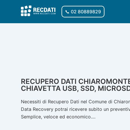
Vai
al
📞 02 80889829
contenuto
RECUPERO DATI CHIAROMONTE: 
CHIAVETTA USB, SSD, MICROSD
Necessiti di Recupero Dati nel Comune di Chiarom
Data Recovery potrai ricevere subito un preventivo
Semplice, veloce ed economico....