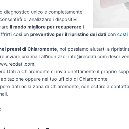
zio diagnostico unico e completamente
consentirà di analizzare i dispositivi
inare
il modo migliore per recuperare i
offrirti così un
preventivo per il ripristino dei dati
con
costi
i nei pressi di Chiaromonte
, noi possiamo aiutarti a ripristin
re inviare una mail all’indirizzo: info@recdati.com descrivend
 www.recdati.com.
o Dati a Chiaromonte ci invia direttamente il proprio sup
 abitazione oppure nel tuo ufficio di Chiaromonte.
ecupero dati nella zona di Chiaromonte, non esitare a contatt
ali.
: