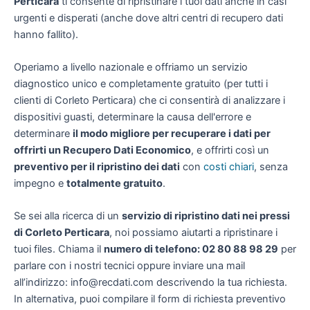
Perticara
ti consente di ripristinare i tuoi dati anche in casi
urgenti e disperati (anche dove altri centri di recupero dati
hanno fallito).
Operiamo a livello nazionale e offriamo un servizio
diagnostico unico e completamente gratuito (per tutti i
clienti di Corleto Perticara) che ci consentirà di analizzare i
dispositivi guasti, determinare la causa dell'errore e
determinare
il modo migliore per recuperare i dati per
offrirti un
Recupero Dati Economico
, e offrirti così un
preventivo per il ripristino dei dati
con
costi chiari
, senza
impegno e
totalmente gratuito
.
Se sei alla ricerca di un
servizio di ripristino dati nei pressi
di Corleto Perticara
, noi possiamo aiutarti a ripristinare i
tuoi files. Chiama il
numero di telefono: 02 80 88 98 29
per
parlare con i nostri tecnici oppure inviare una mail
all’indirizzo: info@recdati.com descrivendo la tua richiesta.
In alternativa, puoi compilare il form di richiesta preventivo