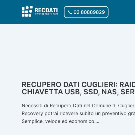
Vai
al
📞 02 80889829
contenuto
RECUPERO DATI CUGLIERI: RAID
CHIAVETTA USB, SSD, NAS, SE
Necessiti di Recupero Dati nel Comune di Cuglieri
Recovery potrai ricevere subito un preventivo gratu
Semplice, veloce ed economico....