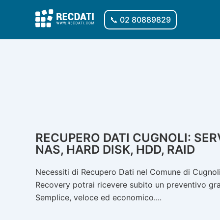
Vai
al
📞 02 80889829
contenuto
RECUPERO DATI CUGNOLI: SERV
NAS, HARD DISK, HDD, RAID
Necessiti di Recupero Dati nel Comune di Cugnoli?
Recovery potrai ricevere subito un preventivo gratu
Semplice, veloce ed economico....