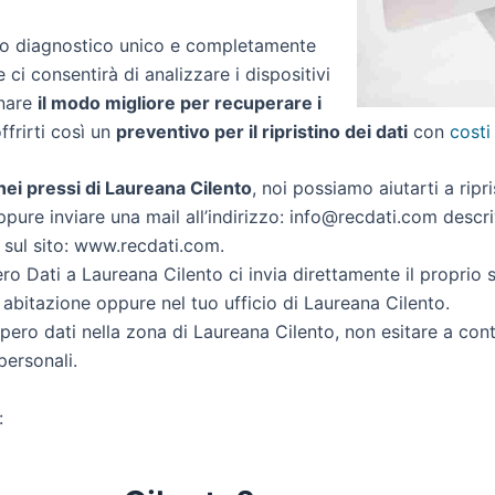
zio diagnostico unico e completamente
e ci consentirà di analizzare i dispositivi
inare
il modo migliore per recuperare i
offrirti così un
preventivo per il ripristino dei dati
con
costi
i nei pressi di Laureana Cilento
, noi possiamo aiutarti a ripri
ppure inviare una mail all’indirizzo: info@recdati.com descriv
i sul sito: www.recdati.com.
o Dati a Laureana Cilento ci invia direttamente il proprio
 abitazione oppure nel tuo ufficio di Laureana Cilento.
cupero dati nella zona di Laureana Cilento, non esitare a con
personali.
: