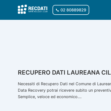
Vai
al
📞 02 80889829
contenuto
RECUPERO DATI LAUREANA CI
Necessiti di Recupero Dati nel Comune di Laureana
Data Recovery potrai ricevere subito un preventivo
Semplice, veloce ed economico....