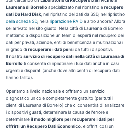
Stai cercando un
Laboratorio di Recupero Dati vicino a
Laureana di Borrello
specializzato nel ripristino e
recupero
dati Da Hard Disk
, nel ripristino dei dati da SSD, nel ripristino
della scheda SD
, nella
riparazione RAID
e altro ancora? Allora
sei arrivato nel sito giusto. Nella città di Laureana di Borrello
mettiamo a disposizione un team di esperti nel recupero dei
dati per privati, aziende, enti di beneficenza e multinazionali
in grado di
recuperare i dati persi
da tutti i dispositivi.
Il nostro
servizio di recupero dati nella città di Laureana di
Borrello
ti consente di ripristinare i tuoi dati anche in casi
urgenti e disperati (anche dove altri centri di recupero dati
hanno fallito).
Operiamo a livello nazionale e offriamo un servizio
diagnostico unico e completamente gratuito (per tutti i
clienti di Laureana di Borrello) che ci consentirà di analizzare
i dispositivi guasti, determinare la causa dell'errore e
determinare
il modo migliore per recuperare i dati per
offrirti un
Recupero Dati Economico
, e offrirti così un