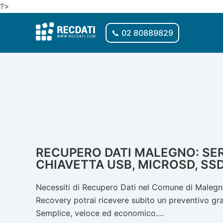
Vai
?>
al
contenuto
📞 02 80889829
RECUPERO DATI MALEGNO: SERV
CHIAVETTA USB, MICROSD, SSD
Necessiti di Recupero Dati nel Comune di Malegno
Recovery potrai ricevere subito un preventivo gratu
Semplice, veloce ed economico....