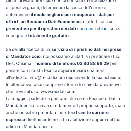
clienti di Mandatoriccio) che ci consentirà di analizzare i
dispositivi guasti, determinare la causa dell'errore e
determinare
il modo migliore per recuperare i dati per
offrirti un
Recupero Dati Economico
, e offrirti così un
preventivo per il ripristino dei dati
con
costi chiari
, senza
impegno e
totalmente gratuito
.
Se sei alla ricerca di un
servizio di ripristino dati nei pressi
di Mandatoriccio
, noi possiamo aiutarti a ripristinare i tuoi
files. Chiama il
numero di telefono: 02 80 88 98 29
per
parlare con i nostri tecnici oppure inviare una mail
all’indirizzo: info@recdati.com descrivendo la tua richiesta.
In alternativa, puoi compilare il form di richiesta preventivo
che trovi sul sito: www.recdati.com.
La maggior parte delle persone che cerca Recupero Dati a
Mandatoriccio ci invia direttamente il proprio supporto, ma è
anche possibile prenotare un
ritiro tramite corriere
espresso
direttamente nella tua abitazione oppure nel tuo
ufficio di Mandatoriccio.