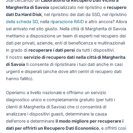
Stai cercando un
Laboratorio di Recupero Dati vicino a
Margherita di Savoia
specializzato nel ripristino e
recupero
dati Da Hard Disk
, nel ripristino dei dati da SSD, nel ripristino
della scheda SD
, nella
riparazione RAID
e altro ancora? Allora
sei arrivato nel sito giusto. Nella città di Margherita di Savoia
mettiamo a disposizione un team di esperti nel recupero dei
dati per privati, aziende, enti di beneficenza e multinazionali
in grado di
recuperare i dati persi
da tutti i dispositivi.
Il nostro
servizio di recupero dati nella città di Margherita
di Savoia
ti consente di ripristinare i tuoi dati anche in casi
urgenti e disperati (anche dove altri centri di recupero dati
hanno fallito).
Operiamo a livello nazionale e offriamo un servizio
diagnostico unico e completamente gratuito (per tutti i
clienti di Margherita di Savoia) che ci consentirà di
analizzare i dispositivi guasti, determinare la causa
dell'errore e determinare
il modo migliore per recuperare i
dati per offrirti un
Recupero Dati Economico
, e offrirti così