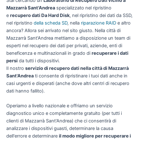
Stai cercando un
Laboratorio di Recupero Dati vicino a
Mazzarrà Sant'Andrea
specializzato nel ripristino
e
recupero dati Da Hard Disk
, nel ripristino dei dati da SSD,
nel ripristino
della scheda SD
, nella
riparazione RAID
e altro
ancora? Allora sei arrivato nel sito giusto. Nella città di
Mazzarrà Sant'Andrea mettiamo a disposizione un team di
esperti nel recupero dei dati per privati, aziende, enti di
beneficenza e multinazionali in grado di
recuperare i dati
persi
da tutti i dispositivi.
Il nostro
servizio di recupero dati nella città di Mazzarrà
Sant'Andrea
ti consente di ripristinare i tuoi dati anche in
casi urgenti e disperati (anche dove altri centri di recupero
dati hanno fallito).
Operiamo a livello nazionale e offriamo un servizio
diagnostico unico e completamente gratuito (per tutti i
clienti di Mazzarrà Sant'Andrea) che ci consentirà di
analizzare i dispositivi guasti, determinare la causa
dell'errore e determinare
il modo migliore per recuperare i