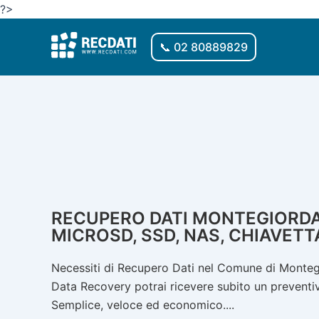
Vai
?>
al
contenuto
📞 02 80889829
RECUPERO DATI MONTEGIORDANO
MICROSD, SSD, NAS, CHIAVETT
Necessiti di Recupero Dati nel Comune di Montegi
Data Recovery potrai ricevere subito un preventivo
Semplice, veloce ed economico....