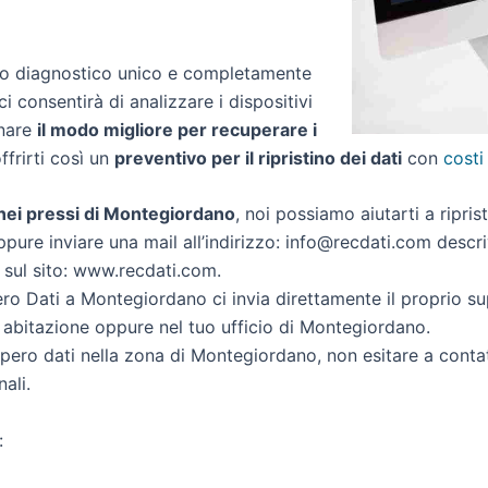
zio diagnostico unico e completamente
ci consentirà di analizzare i dispositivi
inare
il modo migliore per recuperare i
offrirti così un
preventivo per il ripristino dei dati
con
costi
i nei pressi di Montegiordano
, noi possiamo aiutarti a riprist
ppure inviare una mail all’indirizzo: info@recdati.com descriv
i sul sito: www.recdati.com.
o Dati a Montegiordano ci invia direttamente il proprio s
 abitazione oppure nel tuo ufficio di Montegiordano.
ecupero dati nella zona di Montegiordano, non esitare a conta
ali.
: