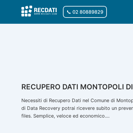
Vai
al
📞 02 80889829
contenuto
RECUPERO DATI MONTOPOLI DI
Necessiti di Recupero Dati nel Comune di Montopol
di Data Recovery potrai ricevere subito un prevent
files. Semplice, veloce ed economico....