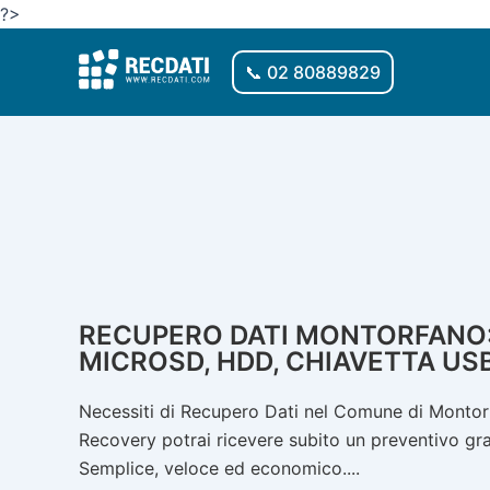
Vai
?>
al
contenuto
📞 02 80889829
RECUPERO DATI MONTORFANO: 
MICROSD, HDD, CHIAVETTA USB
Necessiti di Recupero Dati nel Comune di Montorf
Recovery potrai ricevere subito un preventivo gratu
Semplice, veloce ed economico....