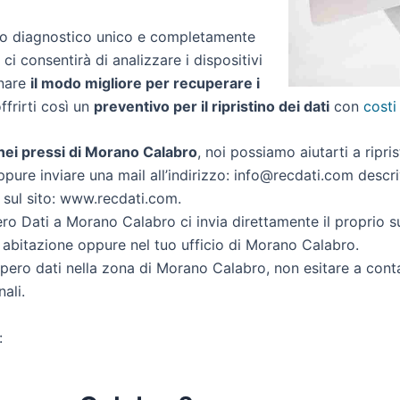
zio diagnostico unico e completamente
 ci consentirà di analizzare i dispositivi
inare
il modo migliore per recuperare i
offrirti così un
preventivo per il ripristino dei dati
con
costi
i nei pressi di Morano Calabro
, noi possiamo aiutarti a ripris
ppure inviare una mail all’indirizzo: info@recdati.com descriv
i sul sito: www.recdati.com.
o Dati a Morano Calabro ci invia direttamente il proprio 
 abitazione oppure nel tuo ufficio di Morano Calabro.
ecupero dati nella zona di Morano Calabro, non esitare a cont
ali.
: