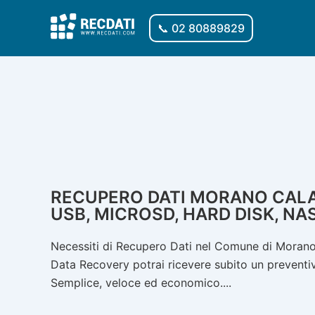
Vai
al
📞 02 80889829
contenuto
RECUPERO DATI MORANO CALAB
USB, MICROSD, HARD DISK, NA
Necessiti di Recupero Dati nel Comune di Morano 
Data Recovery potrai ricevere subito un preventivo
Semplice, veloce ed economico....