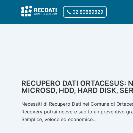
Vai
al
📞 02 80889829
contenuto
RECUPERO DATI ORTACESUS: NA
MICROSD, HDD, HARD DISK, SE
Necessiti di Recupero Dati nel Comune di Ortacesu
Recovery potrai ricevere subito un preventivo gratu
Semplice, veloce ed economico....