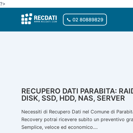
Vai
?>
al
contenuto
📞 02 80889829
RECUPERO DATI PARABITA: RAI
DISK, SSD, HDD, NAS, SERVER
Necessiti di Recupero Dati nel Comune di Parabita
Recovery potrai ricevere subito un preventivo gratu
Semplice, veloce ed economico....