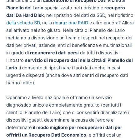
Stai cercando un
Laboratorio di Recupero Dati vicino a
Pianello del Lario
specializzato nel ripristino e
recupero
dati Da Hard Disk
, nel ripristino dei dati da SSD, nel ripristino
della scheda SD
, nella
riparazione RAID
e altro ancora? Allora
sei arrivato nel sito giusto. Nella città di Pianello del Lario
mettiamo a disposizione un team di esperti nel recupero dei
dati per privati, aziende, enti di beneficenza e multinazionali
in grado di
recuperare i dati persi
da tutti i dispositivi.
Il nostro
servizio di recupero dati nella città di Pianello del
Lario
ti consente di ripristinare i tuoi dati anche in casi
urgenti e disperati (anche dove altri centri di recupero dati
hanno fallito).
Operiamo a livello nazionale e offriamo un servizio
diagnostico unico e completamente gratuito (per tutti i
clienti di Pianello del Lario) che ci consentirà di analizzare i
dispositivi guasti, determinare la causa dell'errore e
determinare
il modo migliore per recuperare i dati per
offrirti un
Recupero Dati Economico
, e offrirti così un