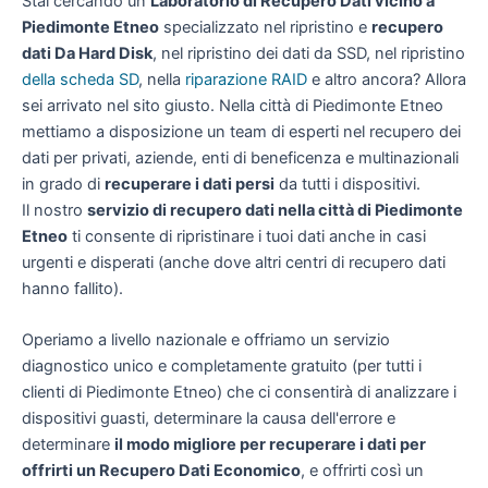
Stai cercando un
Laboratorio di Recupero Dati vicino a
Piedimonte Etneo
specializzato nel ripristino e
recupero
dati Da Hard Disk
, nel ripristino dei dati da SSD, nel ripristino
della scheda SD
, nella
riparazione RAID
e altro ancora? Allora
sei arrivato nel sito giusto. Nella città di Piedimonte Etneo
mettiamo a disposizione un team di esperti nel recupero dei
dati per privati, aziende, enti di beneficenza e multinazionali
in grado di
recuperare i dati persi
da tutti i dispositivi.
Il nostro
servizio di recupero dati nella città di Piedimonte
Etneo
ti consente di ripristinare i tuoi dati anche in casi
urgenti e disperati (anche dove altri centri di recupero dati
hanno fallito).
Operiamo a livello nazionale e offriamo un servizio
diagnostico unico e completamente gratuito (per tutti i
clienti di Piedimonte Etneo) che ci consentirà di analizzare i
dispositivi guasti, determinare la causa dell'errore e
determinare
il modo migliore per recuperare i dati per
offrirti un
Recupero Dati Economico
, e offrirti così un