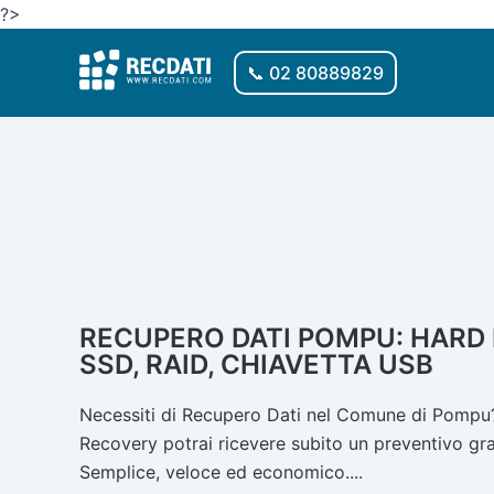
Vai
?>
al
contenuto
📞 02 80889829
RECUPERO DATI POMPU: HARD D
SSD, RAID, CHIAVETTA USB
Necessiti di Recupero Dati nel Comune di Pompu? 
Recovery potrai ricevere subito un preventivo gratu
Semplice, veloce ed economico....