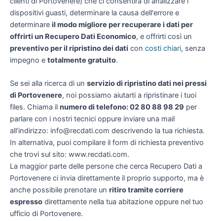
clienti di Portovenere) che ci consentirà di analizzare i
dispositivi guasti, determinare la causa dell'errore e
determinare
il modo migliore per recuperare i dati per
offrirti un
Recupero Dati Economico
, e offrirti così un
preventivo per il ripristino dei dati
con
costi chiari
, senza
impegno e
totalmente gratuito
.
Se sei alla ricerca di un
servizio di ripristino dati nei pressi
di Portovenere
, noi possiamo aiutarti a ripristinare i tuoi
files. Chiama il
numero di telefono: 02 80 88 98 29
per
parlare con i nostri tecnici oppure inviare una mail
all’indirizzo: info@recdati.com descrivendo la tua richiesta.
In alternativa, puoi compilare il form di richiesta preventivo
che trovi sul sito: www.recdati.com.
La maggior parte delle persone che cerca Recupero Dati a
Portovenere ci invia direttamente il proprio supporto, ma è
anche possibile prenotare un
ritiro tramite corriere
espresso
direttamente nella tua abitazione oppure nel tuo
ufficio di Portovenere.