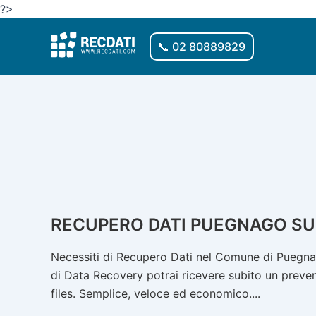
Vai
?>
al
contenuto
📞 02 80889829
RECUPERO DATI PUEGNAGO SU
Necessiti di Recupero Dati nel Comune di Puegnag
di Data Recovery potrai ricevere subito un prevent
files. Semplice, veloce ed economico....