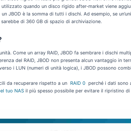
utilizzato quando un disco rigido after-market viene aggiu
di un JBOD è la somma di tutti i dischi. Ad esempio, se un’
 sarebbe di 360 GB di spazio di archiviazione.
?
unità. Come un array RAID, JBOD fa sembrare i dischi multi
ifferenza del RAID, JBOD non presenta alcun vantaggio in ter
averso i LUN (numeri di unità logica), i JBOD possono combina
cili da recuperare rispetto a un
RAID 0
perché i dati sono a
del tuo NAS
il ​​più spesso possibile per evitare il ripristi