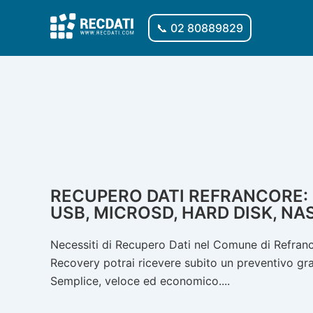
Vai
al
📞 02 80889829
contenuto
RECUPERO DATI REFRANCORE: S
USB, MICROSD, HARD DISK, NA
Necessiti di Recupero Dati nel Comune di Refranco
Recovery potrai ricevere subito un preventivo gratu
Semplice, veloce ed economico....