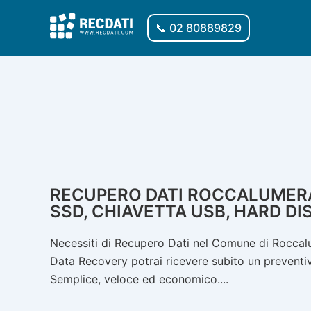
Vai
al
📞 02 80889829
contenuto
RECUPERO DATI ROCCALUMERA:
SSD, CHIAVETTA USB, HARD DI
Necessiti di Recupero Dati nel Comune di Roccalu
Data Recovery potrai ricevere subito un preventivo
Semplice, veloce ed economico....