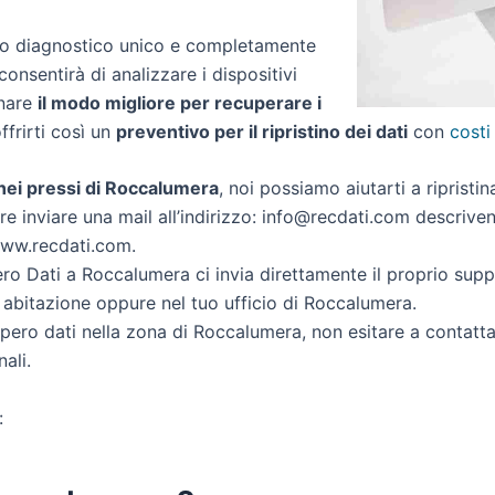
zio diagnostico unico e completamente
consentirà di analizzare i dispositivi
inare
il modo migliore per recuperare i
offrirti così un
preventivo per il ripristino dei dati
con
costi
i nei pressi di Roccalumera
, noi possiamo aiutarti a ripristin
re inviare una mail all’indirizzo: info@recdati.com descrivend
 www.recdati.com.
o Dati a Roccalumera ci invia direttamente il proprio sup
 abitazione oppure nel tuo ufficio di Roccalumera.
ecupero dati nella zona di Roccalumera, non esitare a contatt
ali.
: