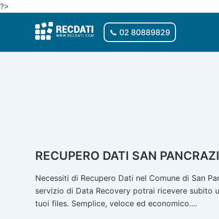
Vai
?>
al
contenuto
📞 02 80889829
RECUPERO DATI SAN PANCRAZ
Necessiti di Recupero Dati nel Comune di San Pan
servizio di Data Recovery potrai ricevere subito u
tuoi files. Semplice, veloce ed economico....