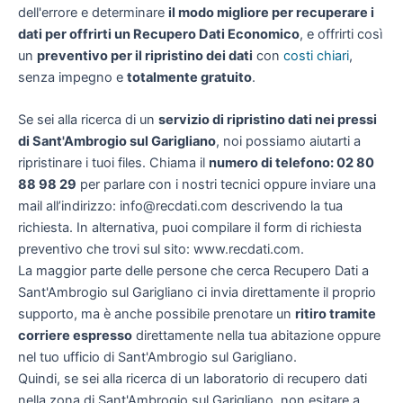
dell'errore e determinare
il modo migliore per recuperare i
dati per offrirti un
Recupero Dati Economico
, e offrirti così
un
preventivo per il ripristino dei dati
con
costi chiari
,
senza impegno e
totalmente gratuito
.
Se sei alla ricerca di un
servizio di ripristino dati nei pressi
di Sant'Ambrogio sul Garigliano
, noi possiamo aiutarti a
ripristinare i tuoi files. Chiama il
numero di telefono: 02 80
88 98 29
per parlare con i nostri tecnici oppure inviare una
mail all’indirizzo: info@recdati.com descrivendo la tua
richiesta. In alternativa, puoi compilare il form di richiesta
preventivo che trovi sul sito: www.recdati.com.
La maggior parte delle persone che cerca Recupero Dati a
Sant'Ambrogio sul Garigliano ci invia direttamente il proprio
supporto, ma è anche possibile prenotare un
ritiro tramite
corriere espresso
direttamente nella tua abitazione oppure
nel tuo ufficio di Sant'Ambrogio sul Garigliano.
Quindi, se sei alla ricerca di un laboratorio di recupero dati
nella zona di Sant'Ambrogio sul Garigliano, non esitare a