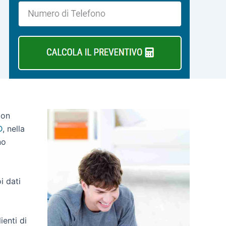
ton
D
, nella
no
oi dati
ienti di