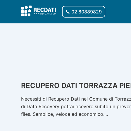
Vai
al
📞 02 80889829
contenuto
RECUPERO DATI TORRAZZA PI
Necessiti di Recupero Dati nel Comune di Torrazz
di Data Recovery potrai ricevere subito un prevent
files. Semplice, veloce ed economico....