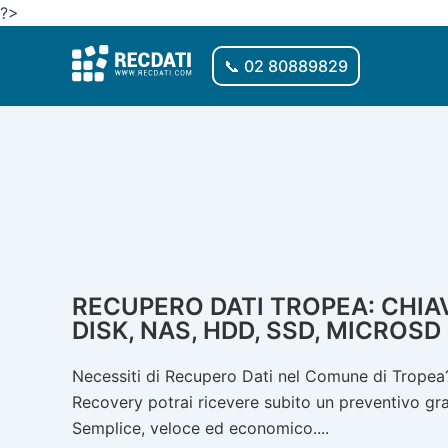
Vai
?>
al
contenuto
📞 02 80889829
RECUPERO DATI TROPEA: CHIAV
DISK, NAS, HDD, SSD, MICROSD
Necessiti di Recupero Dati nel Comune di Tropea? 
Recovery potrai ricevere subito un preventivo gratu
Semplice, veloce ed economico....